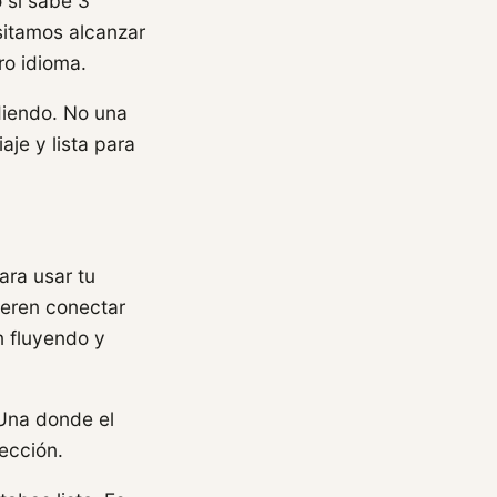
 si sabe 3
sitamos alcanzar
ro idioma.
diendo. No una
aje y lista para
ara usar tu
ieren conectar
n fluyendo y
 Una donde el
ección.