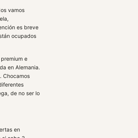
odos vamos
ela,
ención es breve
están ocupados
s premium e
ada en Alemania.
ma. Chocamos
diferentes
ga, de no ser lo
ertas en