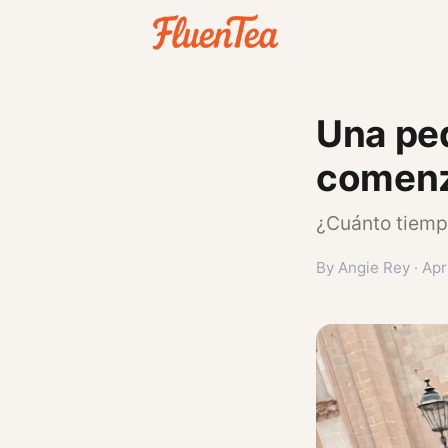
Una peq
comenz
¿Cuánto tiemp
By Angie Rey · Apr