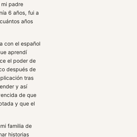
a mi padre
ía 6 años, fui a
é cuántos años
ia con el español
que aprendí
ce el poder de
oco después de
plicación tras
ender y así
nvencida de que
ptada y que el
mi familia de
ar historias