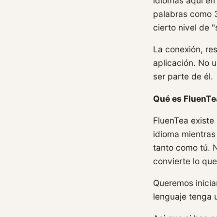
idiomas aquí en
palabras como 3
cierto nivel de
La conexión, re
aplicación. No u
ser parte de él.
Qué es FluenTe
FluenTea existe
idioma mientras
tanto como tú. 
convierte lo qu
Queremos inicia
lenguaje tenga u