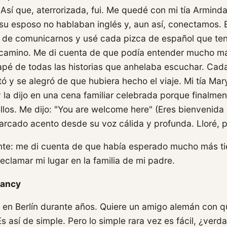
Así que, aterrorizada, fui. Me quedé con mi tía Armind
y su esposo no hablaban inglés y, aun así, conectamos.
 de comunicarnos y usé cada pizca de español que ten
camino. Me di cuenta de que podía entender mucho má
pé de todas las historias que anhelaba escuchar. Cad
ó y se alegró de que hubiera hecho el viaje. Mi tía Ma
y la dijo en una cena familiar celebrada porque finalme
los. Me dijo: "You are welcome here" (Eres bienvenida 
rcado acento desde su voz cálida y profunda. Lloré, p
nte: me di cuenta de que había esperado mucho más t
eclamar mi lugar en la familia de mi padre.
Nancy
 en Berlín durante años. Quiere un amigo alemán con 
s así de simple. Pero lo simple rara vez es fácil, ¿verd