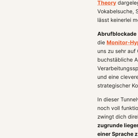
Theory
dargeleg
Vokabelsuche, S
lässt keinerlei 
Abrufblockade 
die
Monitor-Hy
uns zu sehr auf
buchstäbliche A
Verarbeitungssp
und eine clever
strategischer K
In dieser Tunnel
noch voll funkti
zwingt dich dire
zugrunde liege
einer Sprache z