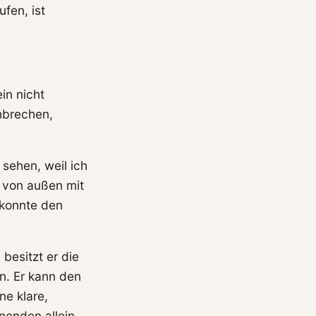
fen, ist
in nicht
hbrechen,
sehen, weil ich
r von außen mit
 konnte den
besitzt er die
en. Er kann den
ne klare,
nenden allein