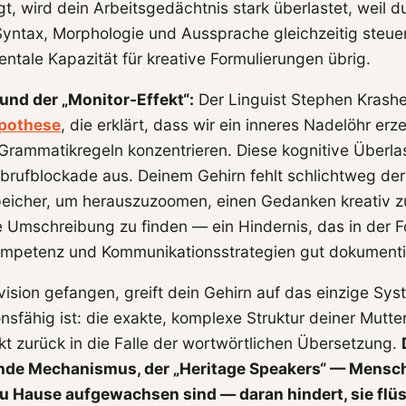
t, wird dein Arbeitsgedächtnis stark überlastet, weil 
yntax, Morphologie und Aussprache gleichzeitig steue
mentale Kapazität für kreative Formulierungen übrig.
und der „Monitor-Effekt“:
Der Linguist Stephen Krashe
pothese
, die erklärt, dass wir ein inneres Nadelöhr er
 Grammatikregeln konzentrieren. Diese kognitive Überlas
brufblockade aus. Deinem Gehirn fehlt schlichtweg der 
eicher, um herauszuzoomen, einen Gedanken kreativ z
e Umschreibung zu finden — ein Hindernis, das in der 
ompetenz und Kommunikationsstrategien gut dokumentie
vision gefangen, greift dein Gehirn auf das einzige Sy
onsfähig ist: die exakte, komplexe Struktur deiner Mutt
kt zurück in die Falle der wortwörtlichen Übersetzung.
nde Mechanismus, der „Heritage Speakers“ — Mensch
u Hause aufgewachsen sind — daran hindert, sie flüs