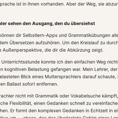
Sprache ist in ihnen vorhanden. Aber der Weg, sie abzuru
hler sehen den Ausgang, den du übersiehst
önnen dir Selbstlern-Apps und Grammatikübungen alle
 dem Übersetzen aufzuhören. Um den Kreislauf zu durc
e Außenperspektive, die dir die Abkürzung zeigt.
Unterrichtsstunde konnte ich den einfachen Weg nicht 
en kognitiven Belastung gefangen war. Mein Lehrer, de
elasteten Blick eines Muttersprachlers darauf schaute,
n Ballast sofort entfernen.
rachler nicht mit Grammatik oder Vokabelsuche kämpft, 
liche Flexibilität, einen Gedanken schnell zu vereinfach
hen. Er formt den komplexen Gedanken in Echtzeit in ei
ative um — etwas, das das überlastete Gehirn eines Ler