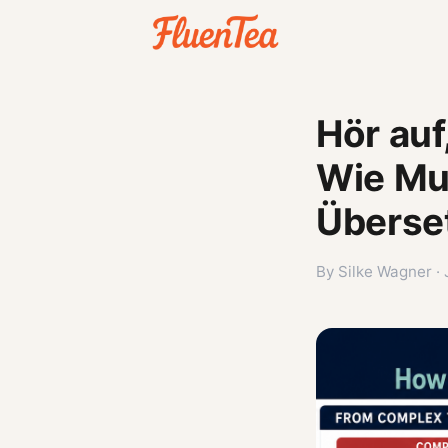
Hör auf
Wie Mut
Überse
By Silke Wagner ·