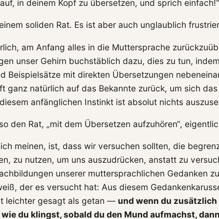
auf, in deinem Kopf zu übersetzen, und sprich einfach!
einem soliden Rat. Es ist aber auch unglaublich frustrie
türlich, am Anfang alles in die Muttersprache zurückzuü
gen unser Gehirn buchstäblich dazu, dies zu tun, indem
nd Beispielsätze mit direkten Übersetzungen nebeneinan
ift ganz natürlich auf das Bekannte zurück, um sich da
diesem anfänglichen Instinkt ist absolut nichts auszuse
lso den Rat, „mit dem Übersetzen aufzuhören“, eigentli
ich meinen, ist, dass wir versuchen sollten, die begren
nen, zu nutzen, um uns auszudrücken, anstatt zu versu
achbildungen unserer muttersprachlichen Gedanken zu 
weiß, der es versucht hat: Aus diesem Gedankenkarusse
t leichter gesagt als getan —
und wenn du zusätzlich 
 wie du klingst, sobald du den Mund aufmachst, dann