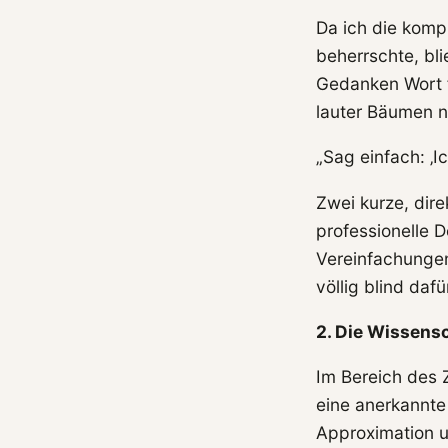
Da ich die kompl
beherrschte, bl
Gedanken Wort f
lauter Bäumen ni
„Sag einfach: ‚I
Zwei kurze, dire
professionelle D
Vereinfachungen
völlig blind dafü
2. Die Wissens
Im Bereich des 
eine anerkannte
Approximation u