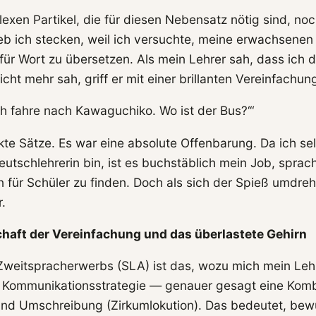
exen Partikel, die für diesen Nebensatz nötig sind, noc
ieb ich stecken, weil ich versuchte, meine erwachsene
ür Wort zu übersetzen. Als mein Lehrer sah, dass ich 
cht mehr sah, griff er mit einer brillanten Vereinfachung
ch fahre nach Kawaguchiko. Wo ist der Bus?‘“
kte Sätze. Es war eine absolute Offenbarung. Da ich se
eutschlehrerin bin, ist es buchstäblich mein Job, sprac
 für Schüler zu finden. Doch als sich der Spieß umdreh
r.
chaft der Vereinfachung und das überlastete Gehirn
Zweitspracherwerbs (SLA) ist das, wozu mich mein Leh
 Kommunikationsstrategie — genauer gesagt eine Komb
nd Umschreibung (Zirkumlokution). Das bedeutet, bewu