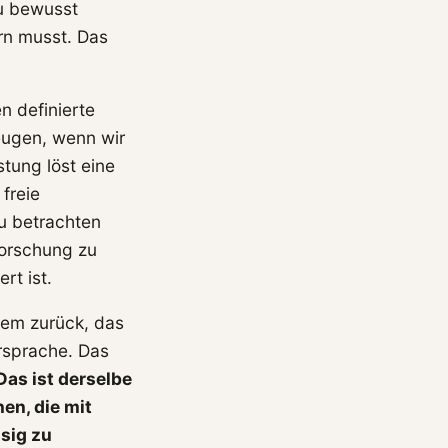
du bewusst
rn musst. Das
n definierte
zeugen, wenn wir
tung löst eine
freie
u betrachten
Forschung zu
rt ist.
stem zurück, das
ersprache. Das
Das ist derselbe
en, die mit
sig zu