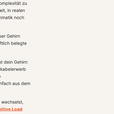
mplexität zu
it, in realen
ammatik noch
ser Gehirn
tlich belegte
t dein Gehirn
Vokabelerwerb
e
einfach aus dem
 wechselst,
itive Load