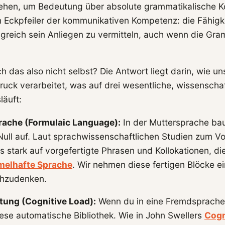
hen, um Bedeutung über absolute grammatikalische Ko
ein Eckpfeiler der kommunikativen Kompetenz: die Fähigke
olgreich sein Anliegen zu vermitteln, auch wenn die Gr
.
 das also nicht selbst? Die Antwort liegt darin, wie un
ruck verarbeitet, was auf drei wesentliche, wissenschaf
läuft:
rache (Formulaic Language):
In der Muttersprache bau
 Null auf. Laut sprachwissenschaftlichen Studien zum 
s stark auf vorgefertigte Phrasen und Kollokationen, di
melhafte Sprache
. Wir nehmen diese fertigen Blöcke 
chzudenken.
tung (Cognitive Load):
Wenn du in eine Fremdsprache
ese automatische Bibliothek. Wie in John Swellers
Cogn