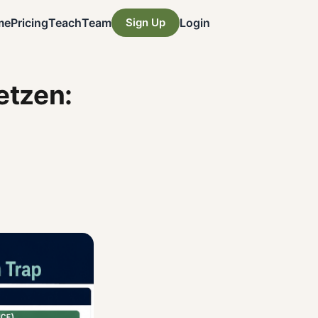
me
Pricing
Teach
Team
Sign Up
Login
etzen: