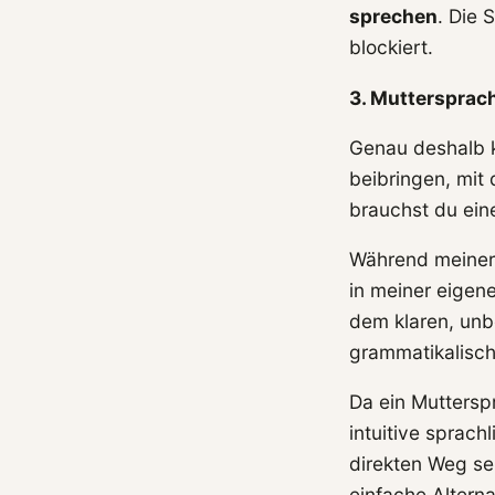
sprechen
. Die 
blockiert.
3. Muttersprac
Genau deshalb k
beibringen, mit
brauchst du ein
Während meiner 
in meiner eigen
dem klaren, unb
grammatikalische
Da ein Muttersp
intuitive sprach
direkten Weg se
einfache Altern