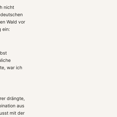
h nicht
n deutschen
den Wald vor
 ein:
lbst
hliche
te, war ich
rer drängte,
ination aus
sst mit der