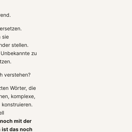
“
rend.
bersetzen.
 sie
der stellen.
s Unbekannte zu
tzen.
ch verstehen?
zten Wörter, die
chen, komplexe,
konstruieren.
ll
noch mit der
 ist das noch