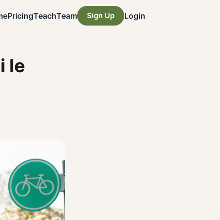
me
Pricing
Teach
Team
Sign Up
Login
 le