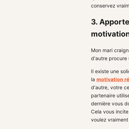
conservez vraim
3. Apporte
motivatio
Mon mari craigna
d'autre procure 
Il existe une so
la
motivation r
d'autre, votre c
partenaire util
dernière vous do
Cela vous incit
voulez vraiment 