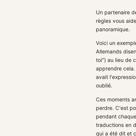
Un partenaire de
règles vous aid
panoramique.
Voici un exempl
Allemands dise
toi") au lieu de
apprendre cela. 
avait l'expressio
oublié.
Ces moments arri
perdre. C'est p
pendant chaque 
traductions en d
qui a été dit et