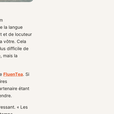
om
e la langue
t et de locuteur
la vôtre. Cela
us difficile de
, mais la
re
FluenTea
. Si
ires
artenaire étant
endre.
ressant. « Les