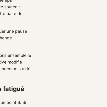
e temps
e soutenir
tre paire de
quer une pause
échange
rons ensemble le
ive modifie
tandem m'a aidé
s fatigué
un point B. Si