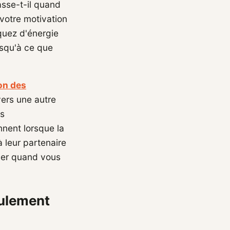
asse-t-il quand
votre motivation
quez d'énergie
usqu'à ce que
on des
ers une autre
ns
nent lorsque la
 leur partenaire
cer quand vous
eulement