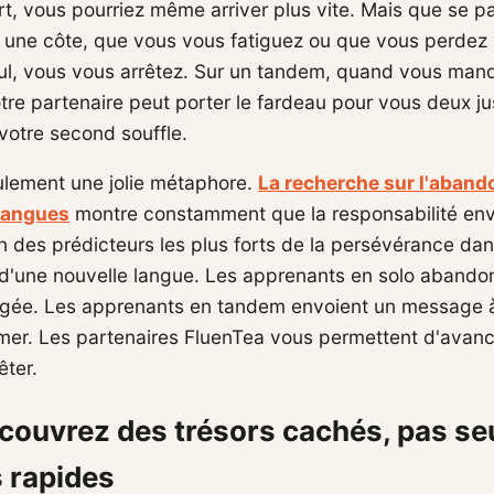
t, vous pourriez même arriver plus vite. Mais que se p
 une côte, que vous vous fatiguez ou que vous perdez 
eul, vous vous arrêtez. Sur un tandem, quand vous man
tre partenaire peut porter le fardeau pour vous deux j
votre second souffle.
ulement une jolie métaphore.
La recherche sur l'aband
langues
montre constamment que la responsabilité env
n des prédicteurs les plus forts de la persévérance da
 d'une nouvelle langue. Les apprenants en solo abandon
rgée. Les apprenants en tandem envoient un message à
er. Les partenaires FluenTea vous permettent d'avan
êter.
écouvrez des trésors cachés, pas s
s rapides