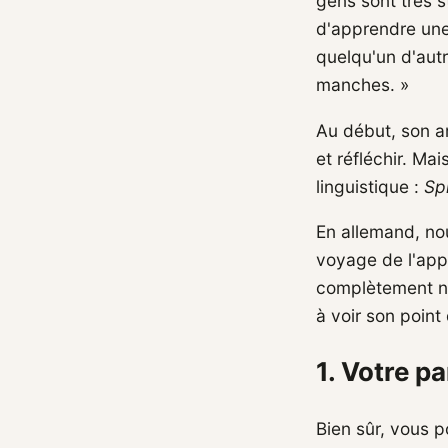
gens sont très s
d'apprendre une
quelqu'un d'autr
manches. »
Au début, son ar
et réfléchir. Ma
linguistique :
Sp
En allemand, no
voyage de l'app
complètement no
à voir son point
1. Votre p
Bien sûr, vous p