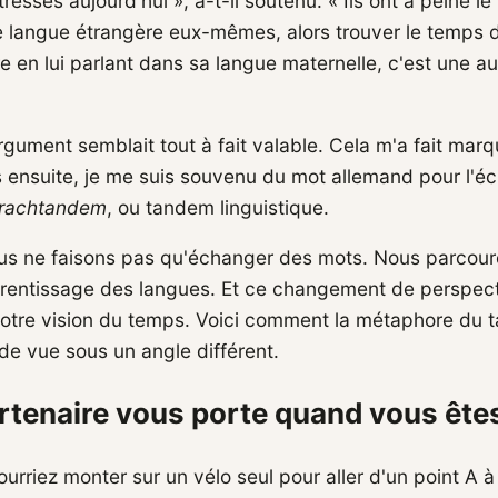
tressés aujourd'hui », a-t-il soutenu. « Ils ont à peine l
 langue étrangère eux-mêmes, alors trouver le temps d
e en lui parlant dans sa langue maternelle, c'est une au
gument semblait tout à fait valable. Cela m'a fait mar
is ensuite, je me suis souvenu du mot allemand pour l'
rachtandem
, ou tandem linguistique.
us ne faisons pas qu'échanger des mots. Nous parcou
rentissage des langues. Et ce changement de perspect
tre vision du temps. Voici comment la métaphore du 
 de vue sous un angle différent.
artenaire vous porte quand vous ête
ourriez monter sur un vélo seul pour aller d'un point A à 