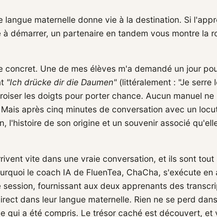
 langue maternelle donne vie à la destination. Si l'app
e à démarrer, un partenaire en tandem vous montre la r
e concret. Une de mes élèves m'a demandé un jour pou
nt
"Ich drücke dir die Daumen"
(littéralement : "Je serre
 croiser les doigts pour porter chance. Aucun manuel ne 
Mais après cinq minutes de conversation avec un locute
n, l'histoire de son origine et un souvenir associé qu'ell
vent vite dans une vraie conversation, et ils sont tout 
ourquoi le coach IA de FluenTea, ChaCha, s'exécute en 
session, fournissant aux deux apprenants des transcri
irect dans leur langue maternelle. Rien ne se perd dans
 ce qui a été compris. Le trésor caché est découvert, et 