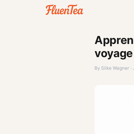
Apprent
voyage 
By Silke Wagner ·